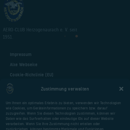
AERO-CLUB Herzogenaurach e. V. seit
1951.
Impressum
Alte Webseite
Cookie-Richtlinie (EU)
Zustimmung verwalten
Nützliche Seiten
Um Ihnen ein optimales Erlebnis zu bieten, verwenden wir Technologien
Webseite Flugplatz
wie Cookies, um Geräteinformationen zu speichern bzw. darauf
Vereinsfliegerportal
zuzugreifen. Wenn Sie diesen Technologien zustimmen, können wir
Daten wie das Surfverhalten oder eindeutige IDs auf dieser Website
Huberschrauberschulung.de
verarbeiten. Wenn Sie Ihre Zustimmung nicht erteilen oder
Malter AIR Service
zurückziehen, können bestimmte Merkmale und Funktionen