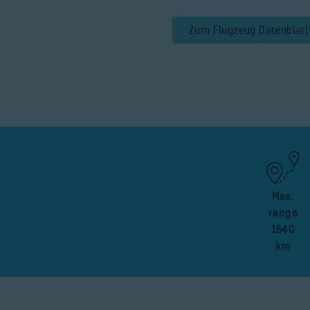
Zum Flugzeug Datenblatt
Max.
range
1640
km