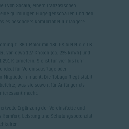
dell von Socata, einem französischen
r seine gutmütigen Flugeigenschaften und den
s es besonders komfortabel für längere
oming O-360-Motor mit 180 PS bietet die TB
eit von etwa 127 Knoten (ca. 235 km/h) und
.291 Kilometern. Sie ist für vier bis fünf
e ideal für Vereinsausflüge oder
 Mitgliedern macht. Die Tobago fliegt stabil
befehle, was sie sowohl für Anfänger als
 interessant macht.
wertvolle Ergänzung der Vereinsflotte und
s Komfort, Leistung und Schulungspotenzial
ichkeiten.