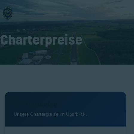
Charterpreise
Home
Verein
Fliegen
Neuigkeiten
Gaststätte
Kontakt
Bilder
Charterpreise
Unsere Charterpreise im Überblick.