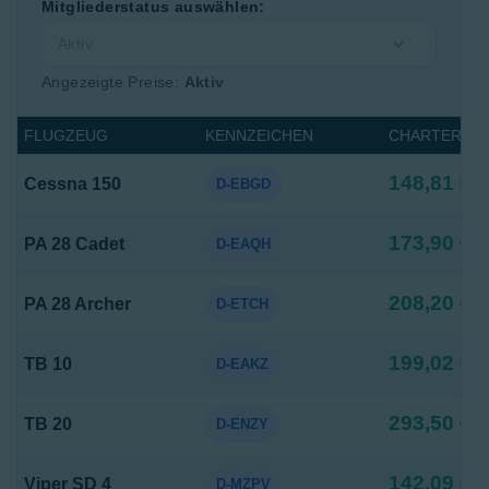
Mitgliederstatus auswählen:
Angezeigte Preise:
Aktiv
FLUGZEUG
KENNZEICHEN
CHARTERPRE
148,81 €
Cessna 150
D-EBGD
173,90 €
PA 28 Cadet
D-EAQH
208,20 €
PA 28 Archer
D-ETCH
199,02 €
TB 10
D-EAKZ
293,50 €
TB 20
D-ENZY
142,09 €
Viper SD 4
D-MZPV