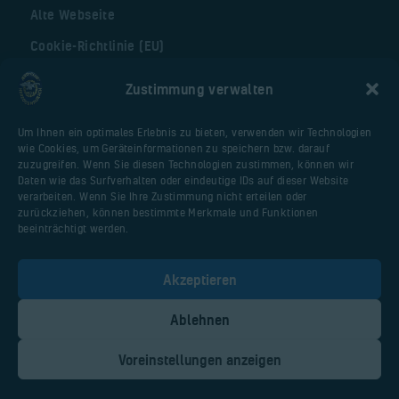
Alte Webseite
Cookie-Richtlinie (EU)
Zustimmung verwalten
Nützliche Seiten
Um Ihnen ein optimales Erlebnis zu bieten, verwenden wir Technologien
Webseite Flugplatz
wie Cookies, um Geräteinformationen zu speichern bzw. darauf
Vereinsfliegerportal
zuzugreifen. Wenn Sie diesen Technologien zustimmen, können wir
Daten wie das Surfverhalten oder eindeutige IDs auf dieser Website
Huberschrauberschulung.de
verarbeiten. Wenn Sie Ihre Zustimmung nicht erteilen oder
Malter AIR Service
zurückziehen, können bestimmte Merkmale und Funktionen
beeinträchtigt werden.
AOPA Deutschland
PPL-Theorieschule Uwe Dittmar / Anjte
Akzeptieren
Müller
Ablehnen
Voreinstellungen anzeigen
AERO-CLUB Herzogenaurach e. V. ©
2026. All Rights Reserved.