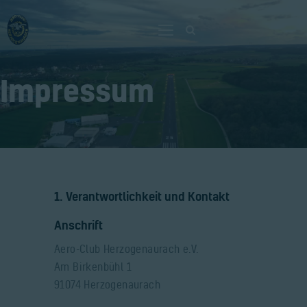
Impressum
Home
Verein
Fliegen
Neuigkeiten
Gaststätte
1. Verantwortlichkeit und Kontakt
Kontakt
Anschrift
Bilder
Aero-Club Herzogenaurach e.V.
Am Birkenbühl 1
91074 Herzogenaurach