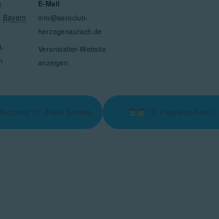
E-Mail
1
,
Bayern
info@aeroclub-
herzogenaurach.de
t-
Veranstalter-Website
n
anzeigen
 Nutzung“ Dr. Frank Sinning
13. Flugrallye Aero-