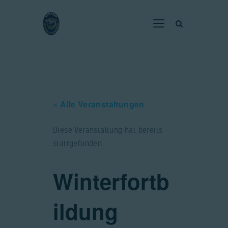
Home
Verein
« Alle Veranstaltungen
Fliegen
Neuigkeiten
Diese Veranstaltung hat bereits
Gaststätte
stattgefunden.
Kontakt
Winterfortb
Bilder
ildung