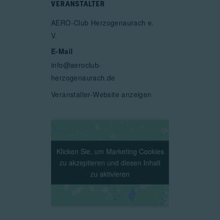
VERANSTALTER
AERO-Club Herzogenaurach e.
V.
E-Mail
info@aeroclub-
herzogenaurach.de
Veranstalter-Website anzeigen
Klicken Sie, um Marketing Cookies
Klicken Sie, um Marketing Cookies
zu akzeptieren und diesen Inhalt
zu akzeptieren und diesen Inhalt
zu aktivieren
zu aktivieren