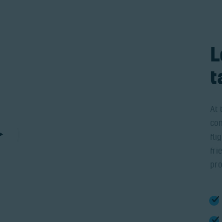
L
t
At 
com
fli
fri
pro