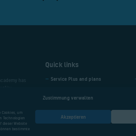
Quick links
Service Plus and plans
 academy has
uality
Privacy policy and terms of
Zustimmung verwalten
use
e Cookies, um
Akzeptieren
en Technologien
f dieser Website
Impressum
Alte Webseit
 können bestimmte