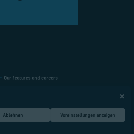
Our features and careers
Courses and pilot
requirements
Ablehnen
Voreinstellungen anzeigen
e
Cookie-Richtlinie (EU)