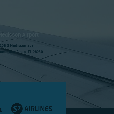
Medisson Airport
105 S Medisson ave
embroke Pines, FL 28260