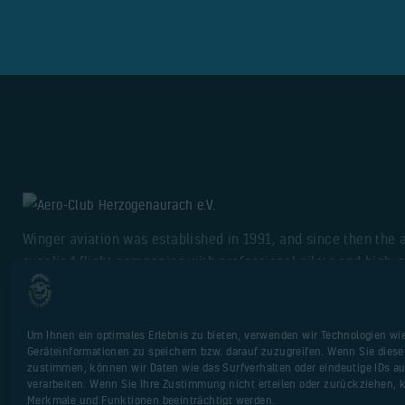
Winger aviation was established in 1991, and since then the
supplied flight companies with professional pilots and high-q
training services.
Um Ihnen ein optimales Erlebnis zu bieten, verwenden wir Technologien wi
Geräteinformationen zu speichern bzw. darauf zuzugreifen. Wenn Sie dies
zustimmen, können wir Daten wie das Surfverhalten oder eindeutige IDs au
AncoraThemes
© 2026. All Rights Reserved.
verarbeiten. Wenn Sie Ihre Zustimmung nicht erteilen oder zurückziehen,
Merkmale und Funktionen beeinträchtigt werden.