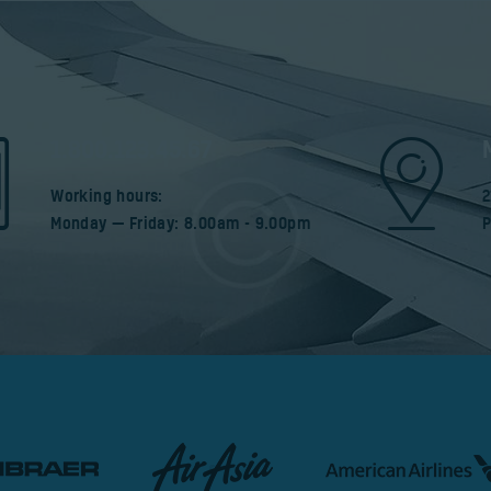
1.800.123.45.67
Working hours:
2
Monday — Friday: 8.00am - 9.00pm
P