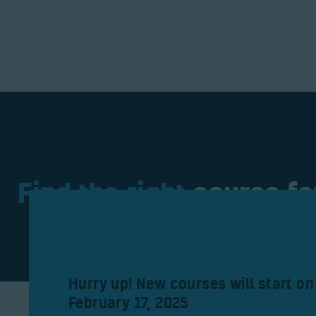
Find the right
course fo
Hurry up! New courses will start on
February 17, 2025