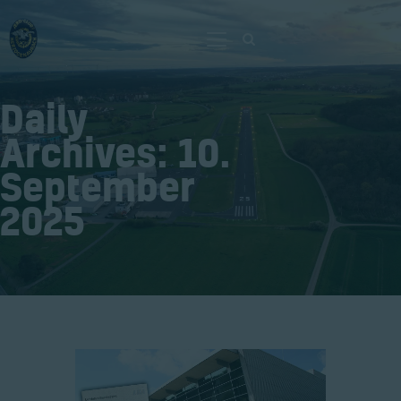
Daily
Home
Archives: 10.
Verein
September
Fliegen
2025
Neuigkeiten
Gaststätte
Kontakt
Bilder