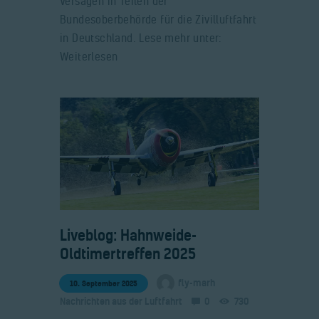
Versagen in Teilen der
Bundesoberbehörde für die Zivilluftfahrt
in Deutschland. Lese mehr unter:
Weiterlesen
​Liveblog: Hahnweide-
Oldtimertreffen 2025
fly-marh
10. September 2025
Nachrichten aus der Luftfahrt
0
730