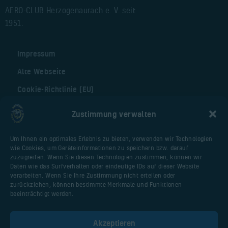
AERO-CLUB Herzogenaurach e. V. seit
1951.
Impressum
Alte Webseite
Cookie-Richtlinie (EU)
Zustimmung verwalten
Nützliche Seiten
Um Ihnen ein optimales Erlebnis zu bieten, verwenden wir Technologien
Webseite Flugplatz
wie Cookies, um Geräteinformationen zu speichern bzw. darauf
Vereinsfliegerportal
zuzugreifen. Wenn Sie diesen Technologien zustimmen, können wir
Daten wie das Surfverhalten oder eindeutige IDs auf dieser Website
Huberschrauberschulung.de
verarbeiten. Wenn Sie Ihre Zustimmung nicht erteilen oder
Malter AIR Service
zurückziehen, können bestimmte Merkmale und Funktionen
beeinträchtigt werden.
AOPA Deutschland
PPL-Theorieschule Uwe Dittmar / Anjte
Akzeptieren
Müller