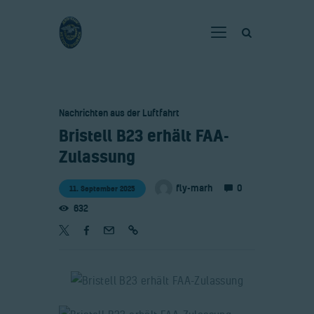
Home
Nachrichten aus der Luftfahrt
Verein
​Bristell B23 erhält FAA-
Fliegen
Zulassung
Neuigkeiten
0
fly-marh
11. September 2025
Gaststätte
632
Kontakt
Bilder