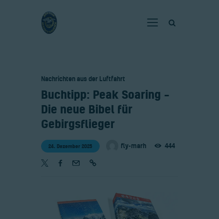
Home
Nachrichten aus der Luftfahrt
Verein
​Buchtipp: Peak Soaring –
Fliegen
Die neue Bibel für
Neuigkeiten
Gebirgsflieger
Gaststätte
fly-marh
444
24. Dezember 2025
Kontakt
Bilder