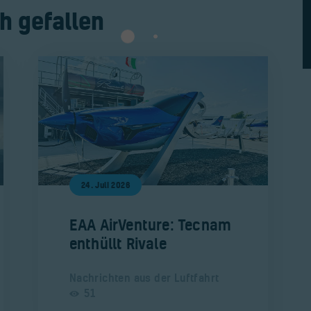
h gefallen
24. Juli 2026
​EAA AirVenture: Tecnam
enthüllt Rivale
Nachrichten aus der Luftfahrt
51