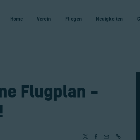
Home
Verein
Home
Verein
Fliegen
Neuigkeiten
G
Fliegen
Neuigkeiten
Gaststätte
Kontakt
ne Flugplan –
Bilder
!