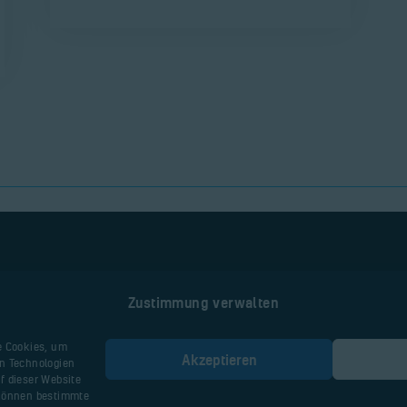
Zustimmung verwalten
Nützliche Seiten
e Cookies, um
Akzeptieren
en Technologien
Webseite Flugplatz
f dieser Website
 können bestimmte