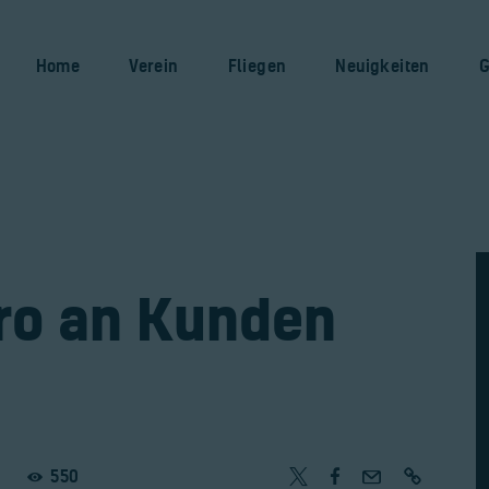
Home
Verein
Home
Verein
Fliegen
Neuigkeiten
G
Fliegen
Neuigkeiten
Gaststätte
Kontakt
Pro an Kunden
Bilder
550