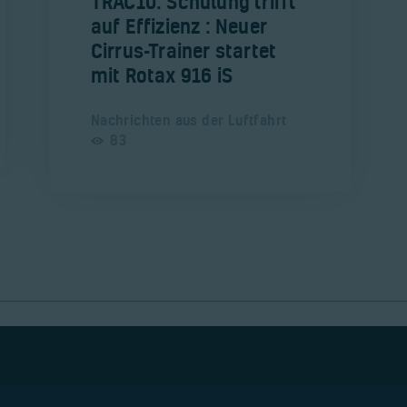
​TRAC10: Schulung trifft
auf Effizienz : Neuer
Cirrus-Trainer startet
mit Rotax 916 iS
Nachrichten aus der Luftfahrt
83