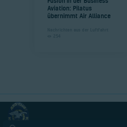
​Fusion in der Business
Aviation: Pilatus
übernimmt Air Alliance
Nachrichten aus der Luftfahrt
254