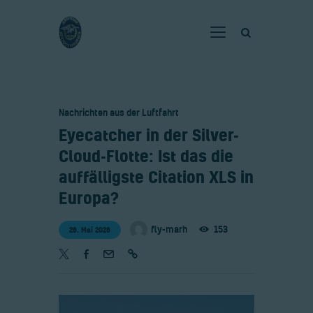
Home
Nachrichten aus der Luftfahrt
Verein
​Eyecatcher in der Silver-
Fliegen
Cloud-Flotte: Ist das die
Neuigkeiten
auffälligste Citation XLS in
Gaststätte
Europa?
Kontakt
fly-marh
153
26. Mai 2026
Bilder