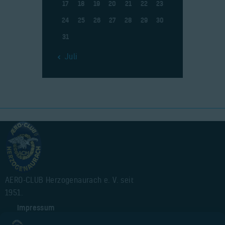
17
18
19
20
21
22
23
24
25
26
27
28
29
30
31
« Juli
AERO-CLUB Herzogenaurach e. V. seit
1951.
Impressum