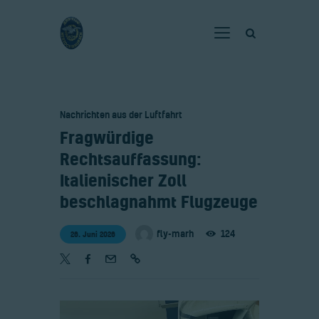
Home
Nachrichten aus der Luftfahrt
Verein
​Fragwürdige
Fliegen
Rechtsauffassung:
Neuigkeiten
Italienischer Zoll
Gaststätte
beschlagnahmt Flugzeuge
Kontakt
fly-marh
124
26. Juni 2026
Bilder