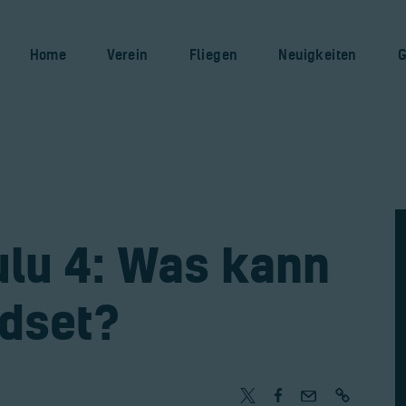
Home
Verein
Home
Verein
Fliegen
Neuigkeiten
G
Fliegen
Neuigkeiten
Gaststätte
Kontakt
ulu 4: Was kann
Bilder
dset?