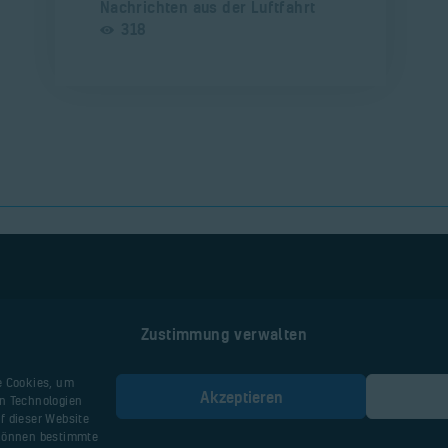
Nachrichten aus der Luftfahrt
318
Zustimmung verwalten
Nützliche Seiten
e Cookies, um
Akzeptieren
en Technologien
Webseite Flugplatz
f dieser Website
 können bestimmte