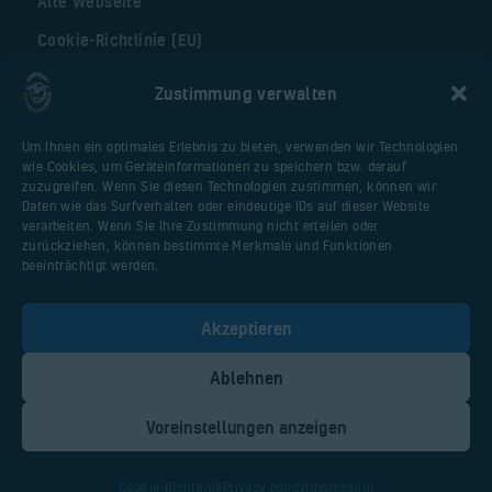
Alte Webseite
Cookie-Richtlinie (EU)
Zustimmung verwalten
Nützliche Seiten
Um Ihnen ein optimales Erlebnis zu bieten, verwenden wir Technologien
Webseite Flugplatz
wie Cookies, um Geräteinformationen zu speichern bzw. darauf
Vereinsfliegerportal
zuzugreifen. Wenn Sie diesen Technologien zustimmen, können wir
Daten wie das Surfverhalten oder eindeutige IDs auf dieser Website
Huberschrauberschulung.de
verarbeiten. Wenn Sie Ihre Zustimmung nicht erteilen oder
Malter AIR Service
zurückziehen, können bestimmte Merkmale und Funktionen
beeinträchtigt werden.
AOPA Deutschland
PPL-Theorieschule Uwe Dittmar / Anjte
Akzeptieren
Müller
Ablehnen
Voreinstellungen anzeigen
AERO-CLUB Herzogenaurach e. V. ©
2026. All Rights Reserved.
Designed & Hosted by
Balder
Cookie-Richtlinie
Privacy policy
Impressum