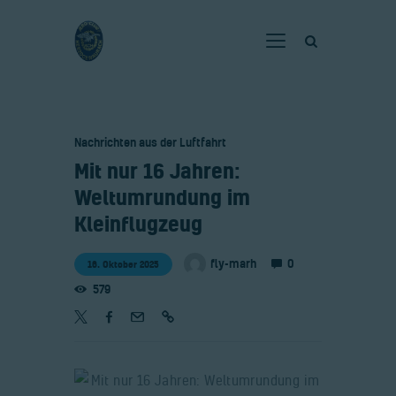
Home
Nachrichten aus der Luftfahrt
Verein
​Mit nur 16 Jahren:
Fliegen
Weltumrundung im
Neuigkeiten
Kleinflugzeug
Gaststätte
0
fly-marh
16. Oktober 2025
Kontakt
579
Bilder