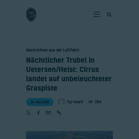
Home
Nachrichten aus der Luftfahrt
Verein
​Nächtlicher Trubel in
Fliegen
Uetersen/Heist: Cirrus
Neuigkeiten
landet auf unbeleuchteter
Gaststätte
Graspiste
Kontakt
fly-marh
154
13. Mai 2026
Bilder