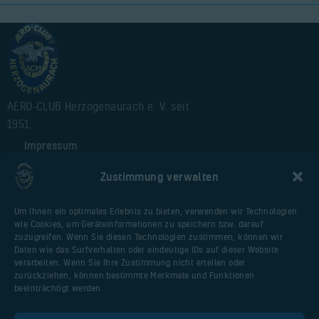
AERO-CLUB Herzogenaurach e. V. seit
1951.
Impressum
Alte Webseite
Zustimmung verwalten
Cookie-Richtlinie (EU)
Um Ihnen ein optimales Erlebnis zu bieten, verwenden wir Technologien
wie Cookies, um Geräteinformationen zu speichern bzw. darauf
Nützliche Seiten
zuzugreifen. Wenn Sie diesen Technologien zustimmen, können wir
Daten wie das Surfverhalten oder eindeutige IDs auf dieser Website
Webseite Flugplatz
verarbeiten. Wenn Sie Ihre Zustimmung nicht erteilen oder
Vereinsfliegerportal
zurückziehen, können bestimmte Merkmale und Funktionen
beeinträchtigt werden.
Huberschrauberschulung.de
Malter AIR Service