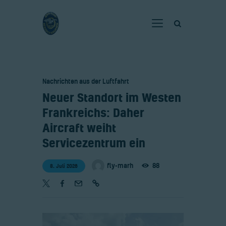
Home
Nachrichten aus der Luftfahrt
Verein
​Neuer Standort im Westen
Fliegen
Frankreichs: Daher
Neuigkeiten
Aircraft weiht
Gaststätte
Servicezentrum ein
Kontakt
fly-marh
88
8. Juli 2026
Bilder