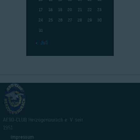
17
18
19
20
21
22
23
24
25
26
27
28
29
30
31
« Juli
AERO-CLUB Herzogenaurach e. V. seit
1951.
Impressum