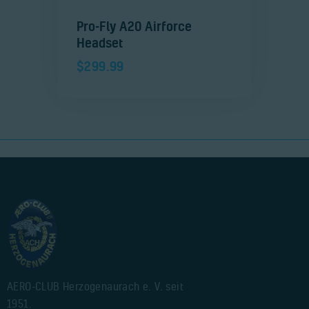
Pro-Fly A20 Airforce
Headset
$
299.99
AERO-CLUB Herzogenaurach e. V. seit
1951.