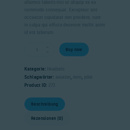
ullamco laboris nisi ut aliquip ex ea
commodo consequat. Excepteur sint
occaecat cupidatat non proident, sunt
in culpa qui officia deserunt mollit anim
id est laborum.
Buy now
Kategorie:
Headsets
Schlagwörter:
aviation
,
item
,
pilot
Product ID:
273
Beschreibung
Rezensionen (0)