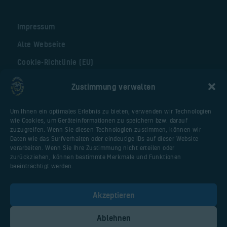
Impressum
Alte Webseite
Cookie-Richtlinie (EU)
Zustimmung verwalten
Nützliche Seiten
Um Ihnen ein optimales Erlebnis zu bieten, verwenden wir Technologien
Webseite Flugplatz
wie Cookies, um Geräteinformationen zu speichern bzw. darauf
Vereinsfliegerportal
zuzugreifen. Wenn Sie diesen Technologien zustimmen, können wir
Daten wie das Surfverhalten oder eindeutige IDs auf dieser Website
Huberschrauberschulung.de
verarbeiten. Wenn Sie Ihre Zustimmung nicht erteilen oder
Malter AIR Service
zurückziehen, können bestimmte Merkmale und Funktionen
beeinträchtigt werden.
AOPA Deutschland
PPL-Theorieschule Uwe Dittmar / Anjte
Akzeptieren
Müller
Ablehnen