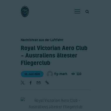
Home
Nachrichten aus der Luftfahrt
Verein
​Royal Victorian Aero Club
Fliegen
– Australiens ältester
Neuigkeiten
Fliegerclub
Gaststätte
fly-marh
110
12. Juni 2026
Kontakt
Bilder