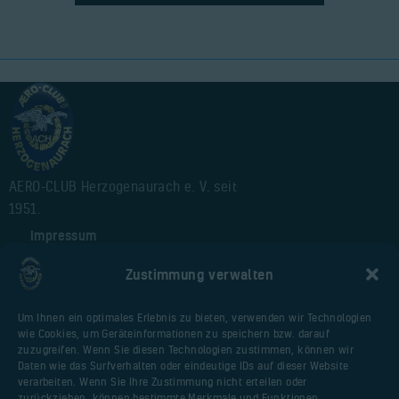
AERO-CLUB Herzogenaurach e. V. seit
1951.
Impressum
Alte Webseite
Zustimmung verwalten
Cookie-Richtlinie (EU)
Um Ihnen ein optimales Erlebnis zu bieten, verwenden wir Technologien
wie Cookies, um Geräteinformationen zu speichern bzw. darauf
Nützliche Seiten
zuzugreifen. Wenn Sie diesen Technologien zustimmen, können wir
Daten wie das Surfverhalten oder eindeutige IDs auf dieser Website
Webseite Flugplatz
verarbeiten. Wenn Sie Ihre Zustimmung nicht erteilen oder
Vereinsfliegerportal
zurückziehen, können bestimmte Merkmale und Funktionen