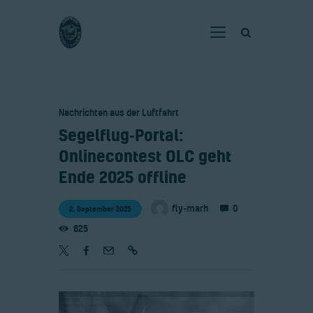
Home
Nachrichten aus der Luftfahrt
Verein
​Segelflug-Portal:
Fliegen
Onlinecontest OLC geht
Neuigkeiten
Ende 2025 offline
Gaststätte
0
fly-marh
2. September 2025
Kontakt
625
Bilder