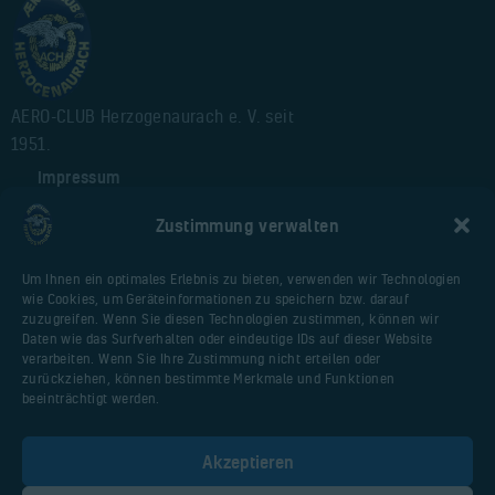
AERO-CLUB Herzogenaurach e. V. seit
1951.
Impressum
Alte Webseite
Zustimmung verwalten
Cookie-Richtlinie (EU)
Um Ihnen ein optimales Erlebnis zu bieten, verwenden wir Technologien
wie Cookies, um Geräteinformationen zu speichern bzw. darauf
Nützliche Seiten
zuzugreifen. Wenn Sie diesen Technologien zustimmen, können wir
Daten wie das Surfverhalten oder eindeutige IDs auf dieser Website
Webseite Flugplatz
verarbeiten. Wenn Sie Ihre Zustimmung nicht erteilen oder
Vereinsfliegerportal
zurückziehen, können bestimmte Merkmale und Funktionen
beeinträchtigt werden.
Huberschrauberschulung.de
Malter AIR Service
Akzeptieren
AOPA Deutschland