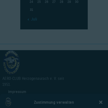
24
25
26
27
28
29
30
31
« Juli
AERO-CLUB Herzogenaurach e. V. seit
1951.
Impressum
Alte Webseite
Zustimmung verwalten