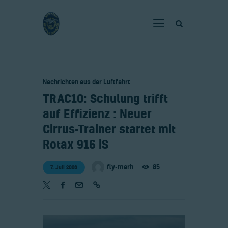
Home
Nachrichten aus der Luftfahrt
Verein
​TRAC10: Schulung trifft
Fliegen
auf Effizienz : Neuer
Neuigkeiten
Cirrus-Trainer startet mit
Gaststätte
Rotax 916 iS
Kontakt
fly-marh
85
7. Juli 2026
Bilder