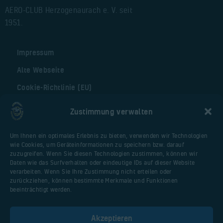
AERO-CLUB Herzogenaurach e. V. seit
1951.
Impressum
Alte Webseite
Cookie-Richtlinie (EU)
Zustimmung verwalten
Nützliche Seiten
Webseite Flugplatz
Um Ihnen ein optimales Erlebnis zu bieten, verwenden wir Technologien
wie Cookies, um Geräteinformationen zu speichern bzw. darauf
Vereinsfliegerportal
zuzugreifen. Wenn Sie diesen Technologien zustimmen, können wir
Daten wie das Surfverhalten oder eindeutige IDs auf dieser Website
Huberschrauberschulung.de
verarbeiten. Wenn Sie Ihre Zustimmung nicht erteilen oder
Malter AIR Service
zurückziehen, können bestimmte Merkmale und Funktionen
beeinträchtigt werden.
AOPA Deutschland
PPL-Theorieschule Uwe Dittmar / Anjte
Akzeptieren
Müller