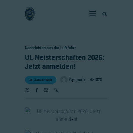
Home
Nachrichten aus der Luftfahrt
Verein
​UL-Meisterschaften 2026:
Fliegen
Jetzt anmelden!
Neuigkeiten
fly-marh
372
15. Januar 2026
Gaststätte
Kontakt
Bilder