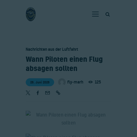
Home
Nachrichten aus der Luftfahrt
Verein
​Wann Piloten einen Flug
Fliegen
absagen sollten
Neuigkeiten
fly-marh
125
26. Juni 2026
Gaststätte
Kontakt
Bilder