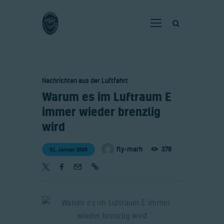
Home
Nachrichten aus der Luftfahrt
Verein
​Warum es im Luftraum E
Fliegen
immer wieder brenzlig
Neuigkeiten
wird
Gaststätte
fly-marh
376
31. Januar 2026
Kontakt
Bilder