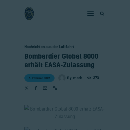
Home
Nachrichten aus der Luftfahrt
Verein
​Bombardier Global 8000
Fliegen
erhält EASA-Zulassung
Neuigkeiten
fly-marh
373
5. Februar 2026
Gaststätte
Kontakt
Bilder