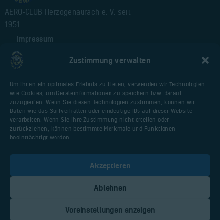
AERO-CLUB Herzogenaurach e. V. seit
1951.
Impressum
Alte Webseite
Zustimmung verwalten
Cookie-Richtlinie (EU)
Um Ihnen ein optimales Erlebnis zu bieten, verwenden wir Technologien
wie Cookies, um Geräteinformationen zu speichern bzw. darauf
Nützliche Seiten
zuzugreifen. Wenn Sie diesen Technologien zustimmen, können wir
Daten wie das Surfverhalten oder eindeutige IDs auf dieser Website
Webseite Flugplatz
verarbeiten. Wenn Sie Ihre Zustimmung nicht erteilen oder
Vereinsfliegerportal
zurückziehen, können bestimmte Merkmale und Funktionen
beeinträchtigt werden.
Huberschrauberschulung.de
Malter AIR Service
Akzeptieren
AOPA Deutschland
PPL-Theorieschule Uwe Dittmar / Anjte
Ablehnen
Müller
Voreinstellungen anzeigen
AERO-CLUB Herzogenaurach e. V. ©