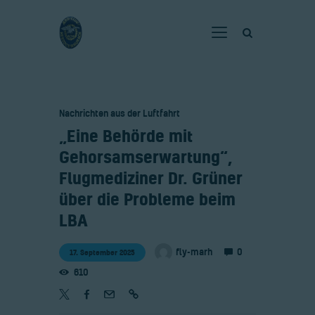
Home
Nachrichten aus der Luftfahrt
Verein
​„Eine Behörde mit
Fliegen
Gehorsamserwartung“,
Neuigkeiten
Flugmediziner Dr. Grüner
Gaststätte
über die Probleme beim
Kontakt
LBA
Bilder
0
fly-marh
17. September 2025
610