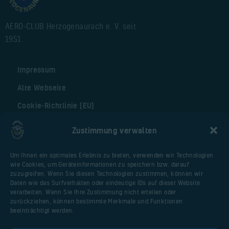
AERO-CLUB Herzogenaurach e. V. seit
1951.
Impressum
Alte Webseite
Cookie-Richtlinie (EU)
Zustimmung verwalten
Nützliche Seiten
Webseite Flugplatz
Um Ihnen ein optimales Erlebnis zu bieten, verwenden wir Technologien
wie Cookies, um Geräteinformationen zu speichern bzw. darauf
Vereinsfliegerportal
zuzugreifen. Wenn Sie diesen Technologien zustimmen, können wir
Daten wie das Surfverhalten oder eindeutige IDs auf dieser Website
Huberschrauberschulung.de
verarbeiten. Wenn Sie Ihre Zustimmung nicht erteilen oder
Malter AIR Service
zurückziehen, können bestimmte Merkmale und Funktionen
beeinträchtigt werden.
AOPA Deutschland