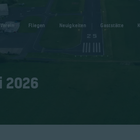
Home
Verein
Verein
Fliegen
Neuigkeiten
Gaststätte
Fliegen
Neuigkeiten
Gaststätte
Kontakt
i 2026
Bilder