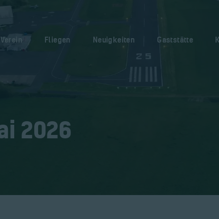
Home
Verein
Verein
Fliegen
Neuigkeiten
Gaststätte
Fliegen
Neuigkeiten
Gaststätte
Kontakt
ai 2026
Bilder